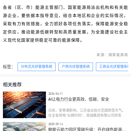
各省（区、市）能源主管部门、国家能源局派出机构和有关能
源企业，要依据本指导意见，结合本地区和企业的实际情况，
采取有力有效措施，全力抓好各项任务落实，保障能源安全稳
定供应，推动能源低碳转型和高质量发展，为全面建设社会主
义现代化国家提供稳定可靠的能源保障。
来源：国家能源局
标签：
分布式光伏管理系统
户用光伏管理系统
工商业光伏管理系统
相关推荐
2024-04-11
AI让电力行业更高效、低碳、安全
日前，受寒潮影响，江苏省出现大范围雨雪天气。
在全省用电“尖峰时刻”，南瑞集团有限公司研发的
人工智能负荷预测系统发挥关键作用，负荷预测日
2025-05-16
前准确率高达97.8%，为保障冬季寒潮期间电力平稳
鲸能云助力园区零碳升级：开启绿色能源生
有序供应提供了支撑。