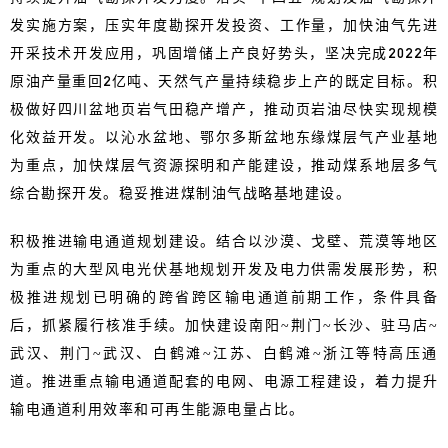
发实施方案，压实年度勘探开发投资、工作量，加快油气先进
开采技术开发应用，巩固增储上产良好势头，坚决完成2022年
原油产量重回2亿吨、天然气产量持续稳步上产的既定目标。积
极做好四川盆地页岩气田稳产增产，推动页岩油尽快实现规模
化效益开发。以沁水盆地、鄂尔多斯盆地东缘煤层气产业基地
为重点，加快煤层气资源探明和产能建设，推动煤系地层多气
综合勘探开发。稳妥推进煤制油气战略基地建设。
积极推进输电通道规划建设。结合以沙漠、戈壁、荒漠等地区
为重点的大型风电光伏基地规划开发及电力供需发展形势，积
极推进规划已明确的跨省跨区输电通道前期工作，条件具备
后，抓紧履行核准手续。加快建设南阳~荆门~长沙、驻马店~
武汉、荆门~武汉、白鹤滩~江苏、白鹤滩~浙江等特高压通
道。推进重点输电通道配套的电网、电源工程建设，着力提升
输电通道利用效率和可再生能源电量占比。