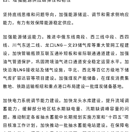
坚持底线思维和问题导向，加强能源储运、调节和需求侧响应
能力，有力有效保障能源稳定供应。
加强能源储运能力。推进中俄东线南段、西三线中段、西四
线、川气东送二线、龙口LNG－文23储气库等重大管网工程建
设，加快管输瓶颈互联互通补短板和省际联通通道建设，加强
油气管道保护，巩固跨境油气进口通道安全稳定运营水平。加
快沿海LNG接收站及储气设施，华北、西北等百亿方级地下储
气库扩容达容等项目建设。加强煤炭产能储备，在煤炭消费集
散地、铁路运输枢纽和重点港口布局建设一批煤炭储备基地。
加快电力系统调节能力建设。加快龙头水库建设，提升流域调
蓄能力，缓解部分地区枯水期缺电量、汛期缺调峰容量的问
题。推动制定各省抽水蓄能中长期规划实施方案和“十四五”项
目核准工作计划，加快推动一批抽水蓄能电站建设。在保障电