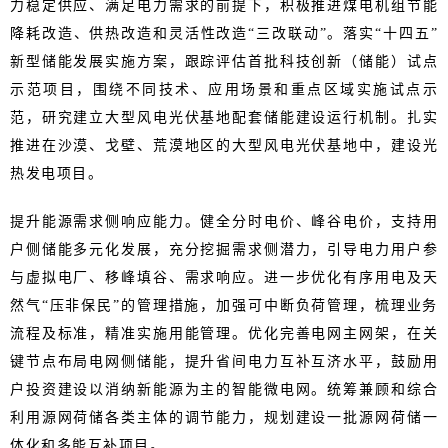
力稳定供应、满足电力需求的前提下，积极推进煤电机组节能
降耗改造、供热改造和灵活性改造“三改联动”。落实“十四五”
新型储能发展实施方案，跟踪评估首批科技创新（储能）试点
示范项目，围绕不同技术、应用场景和重点区域实施试点示
范，研究建立大型风电光伏基地配套储能建设运行机制。扎实
推进在沙漠、戈壁、荒漠地区的大型风电光伏基地中，建设光
热发电项目。
提升能源需求侧响应能力。健全分时电价、峰谷电价，支持用
户侧储能多元化发展，充分挖掘需求侧潜力，引导电力用户参
与虚拟电厂、移峰填谷、需求响应。进一步优化有序用电及天
然气“压非保民”的管理措施，加强可中断负荷管理，梳理业务
流程及标准，精准实施用能管理。优化完善电网主网架，在关
键节点布局电网侧储能，提升省间电力互补互济水平，鼓励用
户投资建设以消纳新能源为主的智能微电网。统筹兼顾和综合
利用源网荷储各类主体的调节能力，规划建设一批源网荷储一
体化和多能互补项目。