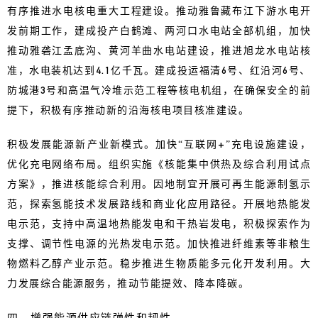
有序推进水电核电重大工程建设。推动雅鲁藏布江下游水电开
发前期工作，建成投产白鹤滩、两河口水电站全部机组，加快
推动雅砻江孟底沟、黄河羊曲水电站建设，推进旭龙水电站核
准，水电装机达到4.1亿千瓦。建成投运福清6号、红沿河6号、
防城港3号和高温气冷堆示范工程等核电机组，在确保安全的前
提下，积极有序推动新的沿海核电项目核准建设。
积极发展能源新产业新模式。加快“互联网+”充电设施建设，
优化充电网络布局。组织实施《核能集中供热及综合利用试点
方案》，推进核能综合利用。因地制宜开展可再生能源制氢示
范，探索氢能技术发展路线和商业化应用路径。开展地热能发
电示范，支持中高温地热能发电和干热岩发电，积极探索作为
支撑、调节性电源的光热发电示范。加快推进纤维素等非粮生
物燃料乙醇产业示范。稳步推进生物质能多元化开发利用。大
力发展综合能源服务，推动节能提效、降本降碳。
四、增强能源供应链弹性和韧性