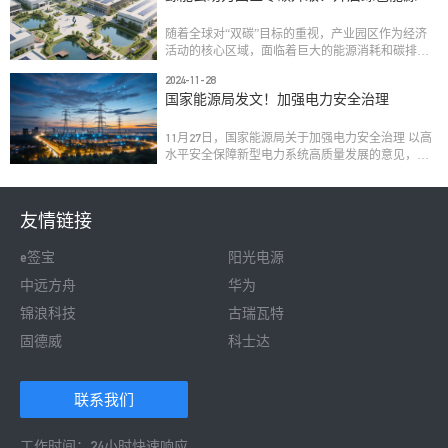
态新纪元
随着全球对“双碳”目标的重视，产业园区作为经济
活动的核心区域，面临着巨大的能源消耗和碳排放
挑战。为应对这一挑战，推动园区向零碳化、智慧
2024-11-28
化用能转变，并有效管理碳资产，已成为实现高质
国家能源局发文！加强电力安全治理
量发展的关键路径。鲸能云数智能源管理平台是零
碳园区实现能源高效管理和碳排放控制的关键技术
支撑，通过数智化手段整合能源运维全流程，助力
11月27日，国家能源局关于加强电力安全治理 以高
园区达成“碳中和”目标。
水平安全保障新型电力系统高质量发展的意见，其
中提到：提升大电网风险管控能力、强化配电网风
险管控能力、提升发电侧风险管控能力等信息。
友情链接
e签宝
阳光电源
中远方舟
华为
锦浪科技
古瑞瓦特
固德威
科士达
 联系我们 
工作时间：24小时快速响应