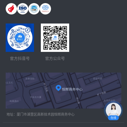
官方抖音号
官方公众号
 地址：厦门市湖里区高新技术园恒辉商务中心
在线