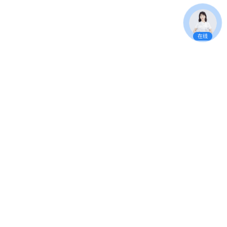
在线
友情链接
e签宝
阳光电源
中远方舟
华为
锦浪科技
古瑞瓦特
固德威
科士达
 联系我们 