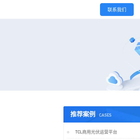
联系我们
推荐案例
CASES
TCL商用光伏运营平台