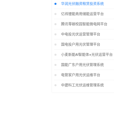
华润光伏融资租赁投资系统
亿纬锂能商用储能运营平台
腾讯零碳校园智能微电网平台
中电投光伏运营管理平台
国电投户用光伏管理平台
小麦新能AI智能体+光伏运营平台
国能广东户用光伏管理系统
电管家户用光伏运维平台
中建科工光伏运维管理系统