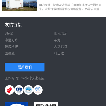
国内大储：降本及收益模式理顺加速经济性拐点到
来。碳酸锂带动储能系统价格企稳，2Q需求旺盛。
碳酸锂及储能系统价格企稳，叠加项目并网抢装，
催化终端需求。，企业出货环比持续高增。1Q24碳
酸锂价格在10万元/吨附近价格企稳并小幅回升，3
友情链接
月后储能系统价格也逐步企稳，此前担心进一步降
价而产生观望情绪已然消退，叠加国内630项目并网
e签宝
阳光电源
抢装，预计2Q24储能项目需求持续旺盛。
中远方舟
华为
锦浪科技
古瑞瓦特
固德威
科士达
 联系我们 
工作时间：24小时快速响应