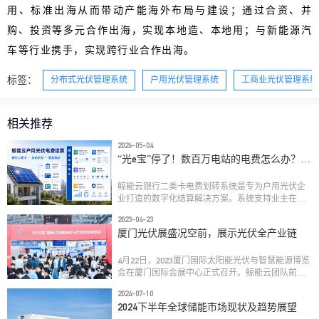
用、标准出海从而带动产能海外布局与建设；通过合资、并
购、投资等多元合作出海，实现本地造、本地用；与新能源汽
车等行业携手，实现跨行业合作出海。
标签：
分布式光伏管理系统
户用光伏管理系统
工商业光伏管理系统
相关推荐
2026-05-04
“光e宝”停了！数百万电站的电费怎么办？鲸
能云电费划转系统——更稳定、更智能！ 
鲸能云银行二类卡电费划转系统是专为户用光伏企
业打造的数字化结算解决方案。系统支持业主在线
开通银行二类卡，实现电费收益全自动划扣与分
2023-04-23
账，兼容多银行渠道，具备资金可溯、高效合规等
厦门光伏展盛况空前，展示光伏全产业链
优势，助力光伏企业应对“光e宝”退出后的结算挑
战，提升财务效率与运营稳定性。目前已服务TCL、
华润、国家能源投资集团、国家电力投资集团等头
4月22日，2023厦门国际太阳能光伏与智慧能源博览
部企业及全国多家新能源服务商。
会在厦门国际会展中心正式召开。鲸能云团队前往
与光伏产业上下游进行了深度沟通、洽谈...
2024-07-10
2024下半年全球储能市场现状及趋势展望