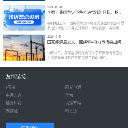
2023年上半年全国总计新增并网容量7842.3万千瓦，
2024-06-28
其中集中式光伏电站3766万千瓦，分布式光伏4096.3
李强：我国坚定不移推进“双碳”目标，积极
万千瓦（其中户用光伏2152.2万千瓦）。
发展新能源等绿色产业
6月25日上午，国务院总理李强在大连出席2024年夏
季达沃斯论坛开幕式并致辞。李强表示，当前世界
百年变局加速演进，全球经济发展面临重要关口。
2023-10-31
这次年会以“未来增长的新前沿”为主题，具有很强
国家能源局发文：围绕5种电力市场突出问题
的现实针对性。我们要正视世界经济面临的增长困
进行重点监管！
境，以更高远的视野、更宽广的胸襟来对待发展问
题，把握新一轮科技革命和产业变革的重大机遇，
10月31日，国家能源局综合司关于开展跨省跨区电
在共同做大蛋糕中寻求自身合理利益，开辟经济增
力交易与市场秩序专项监管工作的通知。

长新的动力源。
通知指出，围绕近两年电力市场监管发现的突出问
题，重点对以下情况进行监管。
友情链接
e签宝
阳光电源
中远方舟
华为
锦浪科技
古瑞瓦特
固德威
科士达
 联系我们 