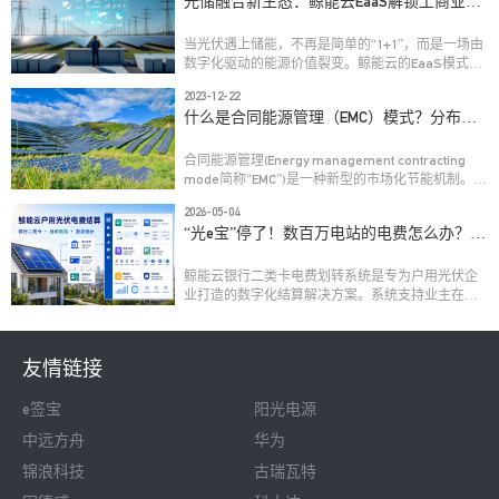
光储融合新生态：鲸能云EaaS解锁工商业能
源服务新玩法
当光伏遇上储能，不再是简单的“1+1”，而是一场由
数字化驱动的能源价值裂变。鲸能云的EaaS模式，
正为工商业用户开启“自发自用、动态优化、多元收
2023-12-22
益”的智慧用能新时代。
什么是合同能源管理（EMC）模式？分布式
光伏行业的合同能源管理模式分析
合同能源管理(Energy management contracting 
mode简称“EMC”)是一种新型的市场化节能机制。其
实质就是以减少的能源费用来支付节能项目全部成
2026-05-04
本的节能业务方式。这种节能投资方式允许客户用
“光e宝”停了！数百万电站的电费怎么办？鲸
未来的节能收益为工厂和设备升级，以降低目前的
能云电费划转系统——更稳定、更智能！ 
运行成本；或者节能服务公司以承诺节能项目的节
能效益、或承包整体能源费用的方式为客户提供节
鲸能云银行二类卡电费划转系统是专为户用光伏企
能服务。

业打造的数字化结算解决方案。系统支持业主在线
开通银行二类卡，实现电费收益全自动划扣与分
账，兼容多银行渠道，具备资金可溯、高效合规等
优势，助力光伏企业应对“光e宝”退出后的结算挑
友情链接
战，提升财务效率与运营稳定性。目前已服务TCL、
华润、国家能源投资集团、国家电力投资集团等头
e签宝
阳光电源
部企业及全国多家新能源服务商。
中远方舟
华为
锦浪科技
古瑞瓦特