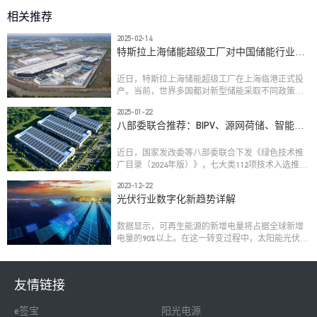
相关推荐
2025-02-14
特斯拉上海储能超级工厂对中国储能行业影
响几何？
近日，特斯拉上海储能超级工厂在上海临港正式投
产。当前，世界多国都对新型储能采取不同政策支
持，作为一家以制造电动汽车打开商业版图的跨国
2025-01-22
企业，特斯拉此番布局能否在中国掘到“第二桶
八部委联合推荐：BIPV、源网荷储、智能微
金”？又会对中国储能行业带来何种影响？
网！
近日，国家发改委等八部委联合下发《绿色技术推
广目录（2024年版）》，七大类112项技术入选推荐
目录。
2023-12-22
光伏行业数字化新趋势详解
数据显示，可再生能源的新增电量将占据全球新增
电量的90%以上。在这一转变过程中，太阳能光伏和
风能将起到关键作用。预计至2027年，全球光伏发
电量将实现翻两番，成为全球最大的电力来源。
友情链接
e签宝
阳光电源