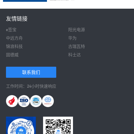
2023年上半年全国总计新增并网容量7842.3万千瓦，
其中集中式光伏电站3766万千瓦，分布式光伏4096.3
万千瓦（其中户用光伏2152.2万千瓦）。
友情链接
e签宝
阳光电源
中远方舟
华为
锦浪科技
古瑞瓦特
固德威
科士达
 联系我们 
工作时间：24小时快速响应