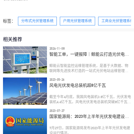
标签：
分布式光伏管理系统
户用光伏管理系统
工商业光伏管理系统
相关推荐
2024-11-08
智能工单，一键报障｜鲸能云打造光伏电站
智能运维新体验 
鲸能云智能监控运维管理系统，是基于大数据、物
联网等先进技术打造的一站式光伏电站运维管理平
台。系统集成了实时监控、智能预警、故障排查、
2023-05-26
工单管理、数据分析等功能，为光伏电站提供全方
风电光伏发电总装机超8亿千瓦
位、智能化的运维服务，全面提升光伏电站的运维
效率和管理水平。

截至今年4月底，我国风电装机3.8亿千瓦，光伏发电
装机4.4亿千瓦，风电光伏发电总装机突破8亿千瓦，
达到8.2亿千瓦，占全国发电装机的30.9%。8.2亿千
2023-07-27
瓦，约为36个三峡电站的总装机容量。
国家能源局：2023年上半年光伏发电建设运
行情况
7月27日，国家能源局发布2023年上半年光伏发电建
设运行情况。
