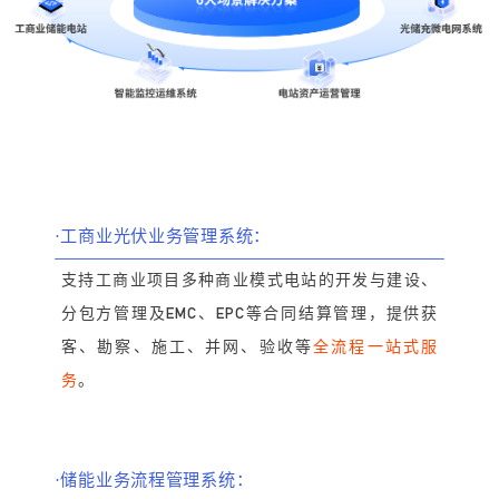
·工商业光伏业务管理系统：
支持工商业项目多种商业模式电站的开发与建设、
分包方管理及EMC、EPC等合同结算管理，提供获
客、勘察、施工、并网、验收等
全流程一站式服
务
。
02
·储能业务流程管理系统：