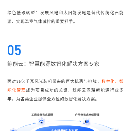
绿色低碳转型：
发展风电和太阳能发电是替代传统化石能
源、实现温室气体减排的重要抓手。
05
鲸能云：智慧能源数智化解决方案专家
面对36亿千瓦风光装机带来的巨大机遇与挑战，
数字化、智
能化管理
成为项目成功的关键。鲸能云深耕新能源行业多
年，为
各类企业提供全方位的数智化解决方案
。