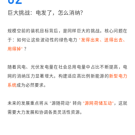
巨大挑战：电发了，怎么消纳？
规模空前的装机目标背后，是同样巨大的挑战。核心问题在
于：如何让这些波动性的绿色电力
 "发得出来、送得出去、
用得掉" 
？
随着风电、光伏发电量在社会总用电量中占比不断提高，电
网的消纳压力显著增大。构建适应高比例新能源的
新型电力
系统
成为必然要求。
未来的发展重点将从 "源随荷动" 转向
 "源网荷储互动"
，这就
需要大力发展和协调各类灵活性资源。