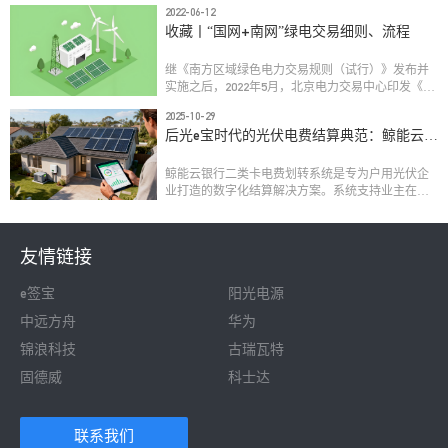
础设施融合应用，鼓励构建微型离网储能系统。
2022-06-12
收藏丨“国网+南网”绿电交易细则、流程
继《南方区域绿色电力交易规则（试行）》发布并
实施之后，2022年5月，北京电力交易中心印发《北
京电力交易中心绿色电力交易实施细则》。两大文
2025-10-29
件均就各自区域绿电交易的定义、规则、机制等进
后光e宝时代的光伏电费结算典范：鲸能云银
行了明确。
行二类卡开通服务成行业首选
鲸能云银行二类卡电费划转系统是专为户用光伏企
业打造的数字化结算解决方案。系统支持业主在线
开通银行二类卡，实现电费收益全自动划扣与分
账，兼容多银行渠道，具备资金可溯、高效合规等
优势，助力光伏企业应对“光e宝”退出后的结算挑
友情链接
战，提升财务效率与运营稳定性。目前已服务TCL、
华润、中国能源等头部企业及全国多家新能源服务
e签宝
阳光电源
商。
中远方舟
华为
锦浪科技
古瑞瓦特
固德威
科士达
 联系我们 