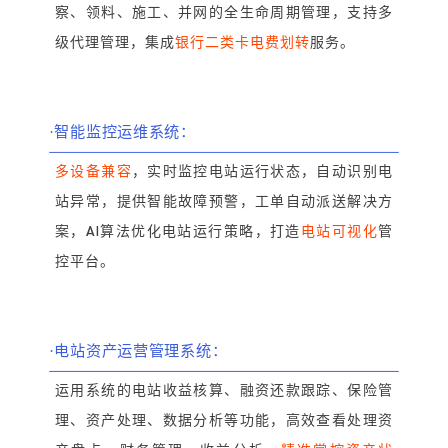
察、领料、施工、并网的全生命周期管理，支持多
级代理管理，集成
银行二类卡电费划转
服务。
05
·智能监控运维系统：
多设备兼容
，实时监控电站运行状态，自动识别电
站异常，提供智能故障预警，工单自动派送解决方
案，AI算法优化电站运行策略，打造
电站可视化
管
控平台。
06
·电站资产运营管理系统：
运用系统的电站收益核算、融资还款跟踪、保险管
理、资产处理、数据分析等功能，高效查看处理资