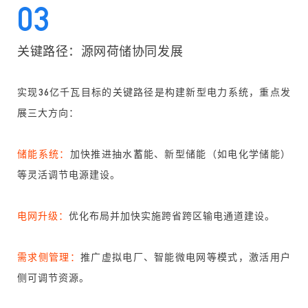
03
关键路径：源网荷储协同发展
实现36亿千瓦目标的关键路径是构建新型电力系统，重点发
展三大方向：
储能系统：
加快推进抽水蓄能、新型储能（如电化学储能）
等灵活调节电源建设。
电网升级：
优化布局并加快实施跨省跨区输电通道建设。
需求侧管理：
推广
虚拟电厂
、
智能微电网
等模式，激活用户
侧可调节资源。