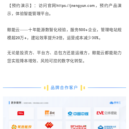
【预约演示】：
访问官网
https://jnengyun.com
，预约产品演
示，体验智能管理平台。
鲸能云——十年能源数智化经验，服务500+企业，管理电站规
模超20万+，建站效率提升2倍，运营成本减少30%。
无论是投资方、平台方、总包方还是运维方，鲸能云都能助力
您实现降本增效、风险可控的数字化转型。
品牌合作客户