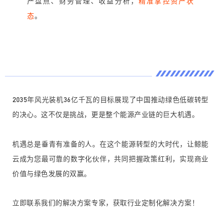
产盘点、财务管理、收益分析，
精准掌控资产状
态
。
2035年风光装机36亿千瓦的目标展现了中国推动绿色低碳转型
的决心。这不仅是挑战，更是整个能源产业链的巨大机遇。
机遇总是垂青有准备的人。
在这个能源转型的大时代，让鲸能
云成为您最可靠的数字化伙伴，共同把握政策红利，实现商业
价值与绿色发展的双赢。
立即联系我们的解决方案专家，获取行业定制化解决方案！