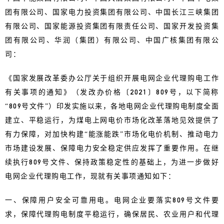
团有限公司、国家电力投资集团有限公司、中国长江三峡集团
有限公司、国家能源投资集团有限责任公司、国家开发投资集
团有限公司、华润（集团）有限公司、中国广核集团有限公
司：
《国家发展改革委办公厅关于组织开展电网企业代理购电工作
有关事项的通知》（发改办价格〔2021〕809号，以下简称
“809号文件”）印发实施以来，各地电网企业代理购电制度全面
建立、平稳运行，为煤电上网电价市场化改革落地见效提供了
有力保障，对加快构建“能涨能跌”市场化电价机制、推动电力
市场建设发展、保障电力安全稳定供应发挥了重要作用。在继
续执行809号文件、保持政策稳定性的基础上，为进一步做好
电网企业代理购电工作，现就有关事项通知如下：
一、保障用户安全可靠用电。
电网企业要落实809号文件要
求，保障代理购电制度平稳运行，确保居民、农业用户和代理